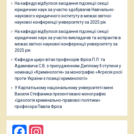
На кафедрі відбулося засідання підсекції секції
юридичних наук за участю здобувачів Навчально-
наукового юридичного інституту в межах звітної
наукової конференції університету за 2025 рік
На кафедрі відбулося засідання підсекції секції
юридичних наук за участю викладачів та аспірантів в
межах звітної наукової конференції університету за
2025 рік
Кафедра щиро вітає професорів Фріса П.Л. та
Адамовича С.В. з присудженням Диплому ІІ ступеня у
номінації «Кримінологія» за монографію «Агресія росії
проти України з позиції кримінології»
У Карпатському національному університеті імені
Василя Стефаника презентовано монографію
«Ідеологія кримінально-правової політики»
професора Павла Фріса
Facebook
Instagram