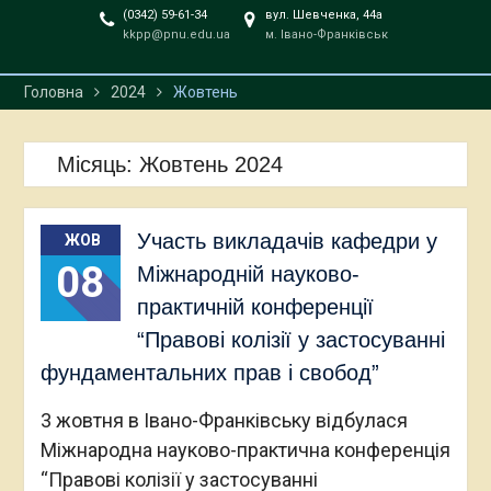
професора Михайла
(0342) 59-61-34
вул. Шевченка, 44а
kkpp@pnu.edu.ua
м. Івано-Франківськ
Павловича Чубинського
Головна
2024
Жовтень
Місяць:
Жовтень 2024
Участь викладачів кафедри у
ЖОВ
08
Міжнародній науково-
практичній конференції
“Правові колізії у застосуванні
фундаментальних прав і свобод”
3 жовтня в Івано-Франківську відбулася
Міжнародна науково-практична конференція
“Правові колізії у застосуванні