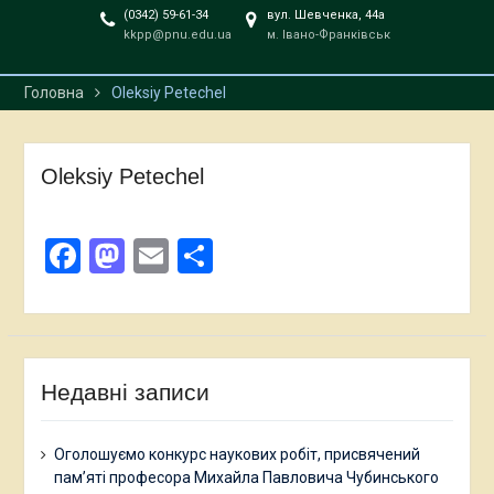
професора Михайла
(0342) 59-61-34
вул. Шевченка, 44а
kkpp@pnu.edu.ua
м. Івано-Франківськ
Павловича Чубинського
Головна
Oleksiy Petechel
Oleksiy Petechel
Facebook
Mastodon
Email
Поділитися
Недавні записи
Оголошуємо конкурс наукових робіт, присвячений
пам’яті професора Михайла Павловича Чубинського