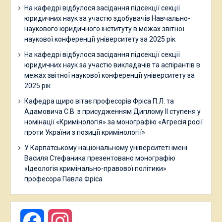
На кафедрі відбулося засідання підсекції секції
юридичних наук за участю здобувачів Навчально-
наукового юридичного інституту в межах звітної
наукової конференції університету за 2025 рік
На кафедрі відбулося засідання підсекції секції
юридичних наук за участю викладачів та аспірантів в
межах звітної наукової конференції університету за
2025 рік
Кафедра щиро вітає професорів Фріса П.Л. та
Адамовича С.В. з присудженням Диплому ІІ ступеня у
номінації «Кримінологія» за монографію «Агресія росії
проти України з позиції кримінології»
У Карпатському національному університеті імені
Василя Стефаника презентовано монографію
«Ідеологія кримінально-правової політики»
професора Павла Фріса
Facebook
Instagram