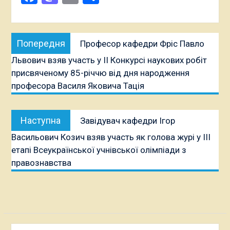
Навігація
Попередня
Попередня
Професор кафедри Фріс Павло
записів
публікація:
Львович взяв участь у II Конкурсі наукових робіт
присвяченому 85-річчю від дня народження
професора Василя Яковича Тація
Наступна
Наступна
Завідувач кафедри Ігор
публікація:
Васильович Козич взяв участь як голова журі у ІІІ
етапі Всеукраїнської учнівської олімпіади з
правознавства