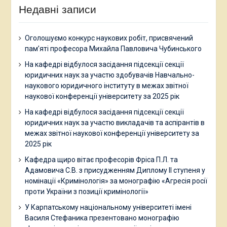
Недавні записи
Оголошуємо конкурс наукових робіт, присвячений
пам’яті професора Михайла Павловича Чубинського
На кафедрі відбулося засідання підсекції секції
юридичних наук за участю здобувачів Навчально-
наукового юридичного інституту в межах звітної
наукової конференції університету за 2025 рік
На кафедрі відбулося засідання підсекції секції
юридичних наук за участю викладачів та аспірантів в
межах звітної наукової конференції університету за
2025 рік
Кафедра щиро вітає професорів Фріса П.Л. та
Адамовича С.В. з присудженням Диплому ІІ ступеня у
номінації «Кримінологія» за монографію «Агресія росії
проти України з позиції кримінології»
У Карпатському національному університеті імені
Василя Стефаника презентовано монографію