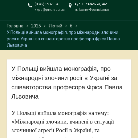
професора Михайла
(0342) 59-61-34
вул. Шевченка, 44а
kkpp@pnu.edu.ua
м. Івано-Франківськ
Павловича Чубинського
Головна
2025
Лютий
6
У Польщі вийшла монографія, про міжнародні злочини
росії в Україні за співавторства професора Фріса Павла
Львовича
У Польщі вийшла монографія, про
міжнародні злочини росії в Україні за
співавторства професора Фріса Павла
Львовича
У Польщі вийшла монографія на тему:
«Міжнародні злочини, вчинені в ситуації
злочинної агресії Росії в Україні, та