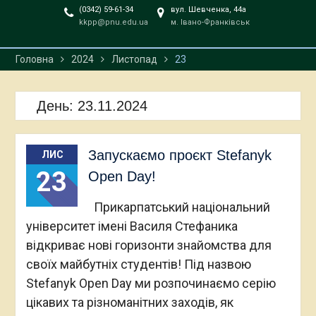
професора Михайла
(0342) 59-61-34
вул. Шевченка, 44а
kkpp@pnu.edu.ua
м. Івано-Франківськ
Павловича Чубинського
Головна
2024
Листопад
23
День:
23.11.2024
Запускаємо проєкт Stefanyk
ЛИС
23
Open Day!
Прикарпатський національний
університет імені Василя Стефаника
відкриває нові горизонти знайомства для
своїх майбутніх студентів! Під назвою
Stefanyk Open Day ми розпочинаємо серію
цікавих та різноманітних заходів, як