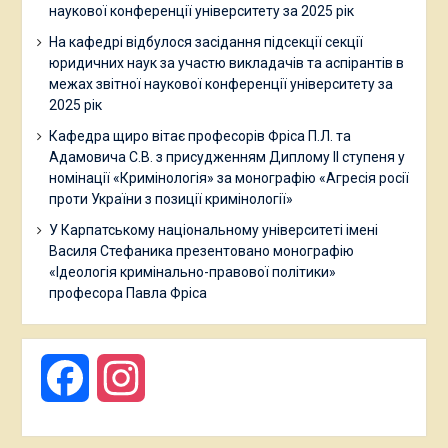
наукової конференції університету за 2025 рік
На кафедрі відбулося засідання підсекції секції
юридичних наук за участю викладачів та аспірантів в
межах звітної наукової конференції університету за
2025 рік
Кафедра щиро вітає професорів Фріса П.Л. та
Адамовича С.В. з присудженням Диплому ІІ ступеня у
номінації «Кримінологія» за монографію «Агресія росії
проти України з позиції кримінології»
У Карпатському національному університеті імені
Василя Стефаника презентовано монографію
«Ідеологія кримінально-правової політики»
професора Павла Фріса
Facebook
Instagram